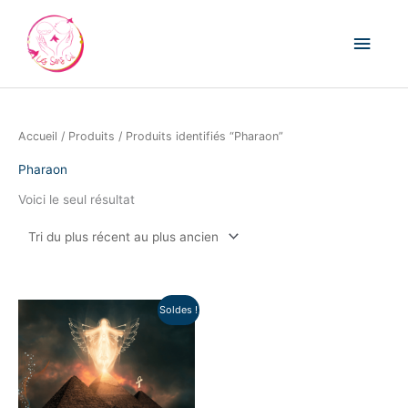
Aller
Men
au
princ
contenu
Accueil
/
Produits
/ Produits identifiés “Pharaon”
Pharaon
Voici le seul résultat
Le
Le
Soldes !
prix
prix
initial
actuel
était :
est :
180,00€.
150,00€.