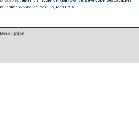
Étiquettes :
âmes
,
clairaudience
,
clairvoyance
,
Développer ses capacités
multidimensionnelles
,
médium
,
Médiumité
Description
Informations complémentaires
Avis (0)