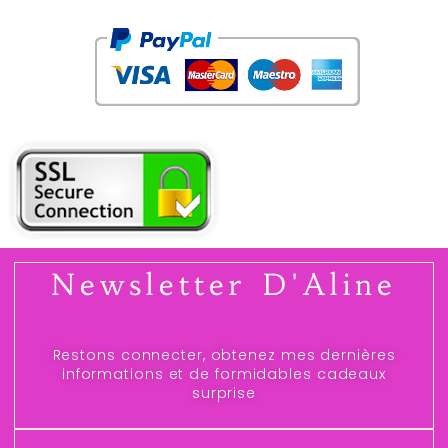
Newsletter D'Aline
Restons connecter, obtenez mes dernières
informations et de formidables cadeaux
surprise