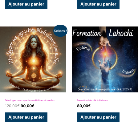
Ajouter au panier
Ajouter au panier
Le
Le
Soldes !
prix
prix
initial
actuel
était :
est :
120,00€.
90,00€.
Développer ses capacités multidimensionnelles
Formation Lahochi à distance
120,00
€
90,00
€
80,00
€
Ajouter au panier
Ajouter au panier