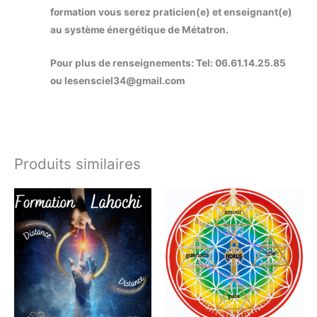
formation vous serez praticien(e) et enseignant(e)
au système énergétique de Métatron.
Pour plus de renseignements: Tel: 06.61.14.25.85
ou lesensciel34@gmail.com
Produits similaires
Plage
Ce
de
produit
prix :
89,00€
a
à
plusieurs
250,00€
variation
Les
options