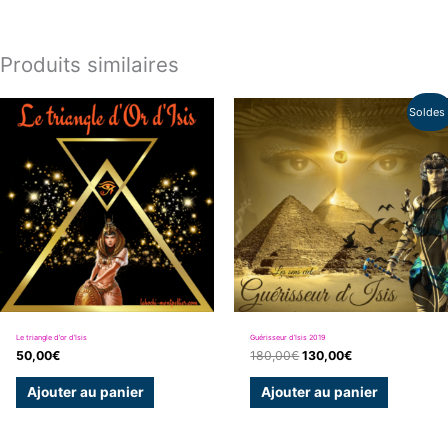
Produits similaires
Le
Le
Soldes 
prix
prix
initial
actuel
était :
est :
180,00€.
130,00€.
Le triangle d’or d’Isis
Guérisseur d’Isis 2019
50,00
€
180,00
€
130,00
€
Ajouter au panier
Ajouter au panier