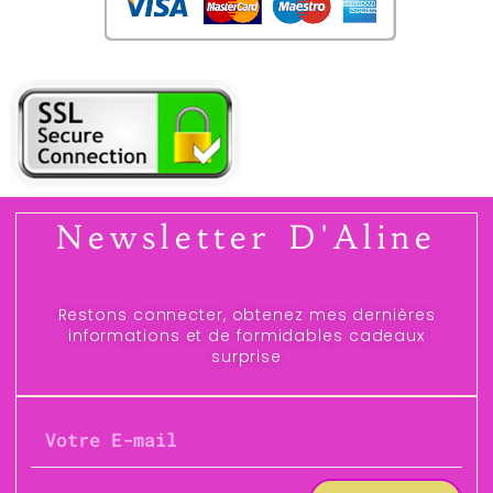
Newsletter D'Aline
Restons connecter, obtenez mes dernières
informations et de formidables cadeaux
surprise