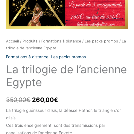
Accueil
/
Produits
/
Formations à distance
/
Les packs promos
/ La
trilogie de l’ancienne Egypte
Formations à distance
,
Les packs promos
La trilogie de l’ancienne
Egypte
350,00
€
260,00
€
La trilogie guérisseur d’Isis, la déesse Hathor, le triangle d’or
d’Isis.
Ces trois enseignement, sont des transmissions par
canalisations de l’ancienne Egypte.