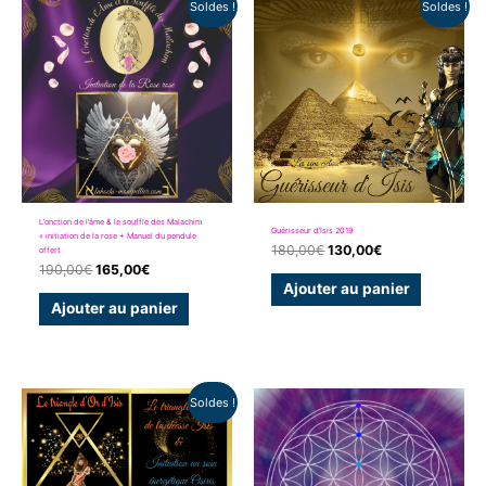
Soldes !
Soldes !
prix
prix
prix
prix
initial
actuel
initial
actuel
était :
est :
était :
est :
190,00€.
165,00€.
180,00€.
130,00€.
L’onction de l’âme & le souffle des Malachim
Guérisseur d’Isis 2019
« initiation de la rose + Manuel du pendule
180,00
€
130,00
€
offert
190,00
€
165,00
€
Ajouter au panier
Ajouter au panier
Le
Le
Soldes !
prix
prix
initial
actuel
était :
est :
130,00€.
110,00€.