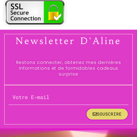
Newsletter D'Aline
Restons connecter, obtenez mes dernières
informations et de formidables cadeaux
surprise
SOUSCRIRE