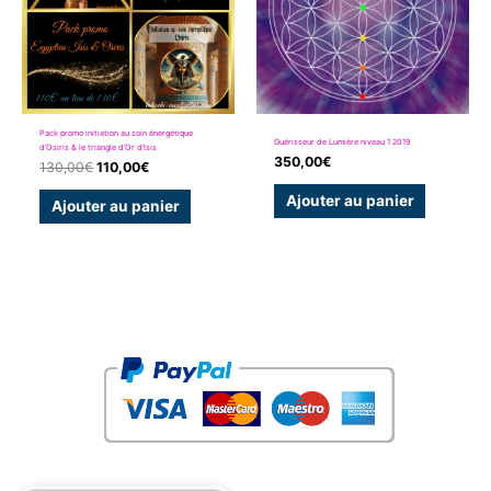
Pack promo initiation au soin énergétique
Guérisseur de Lumière niveau 1 2019
d’Osiris & le triangle d’Or d’Isis
350,00
€
130,00
€
110,00
€
Ajouter au panier
Ajouter au panier