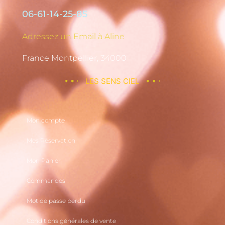
06-61-14-25-85
Adressez un Email à Aline
France Montpellier, 34000
LES SENS CIEL
Mon compte
Mes Réservation
Mon Panier
Commandes
Mot de passe perdu
Conditions générales de vente